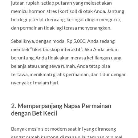
jutaan rupiah, setiap putaran yang meleset akan
memicu hormon stres (kortisol) di otak Anda. Jantung
berdegup terlalu kencang, keringat dingin mengucur,
dan permainan tidak lagi terasa menyenangkan.
Sebaliknya, dengan modal Rp 5.000, Anda sedang
membeli “tiket bioskop interaktif”. Jika Anda belum
beruntung, Anda tidak akan merasa kehilangan uang
belanja atau uang sewa rumah. Anda tetap bisa
tertawa, menikmati grafik permainan, dan tidur dengan
nyenyak di malam hari.
2. Memperpanjang Napas Permainan
dengan Bet Kecil
Banyak mesin slot modern saat ini yang dirancang
sangat ramah kantong, di mana nilai taruhan minimal