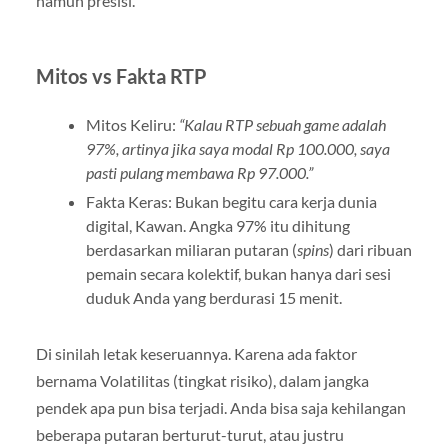
namun presisi.
Mitos vs Fakta RTP
Mitos Keliru:
“Kalau RTP sebuah game adalah
97%, artinya jika saya modal Rp 100.000, saya
pasti pulang membawa Rp 97.000.”
Fakta Keras: Bukan begitu cara kerja dunia
digital, Kawan. Angka 97% itu dihitung
berdasarkan miliaran putaran (
spins
) dari ribuan
pemain secara kolektif, bukan hanya dari sesi
duduk Anda yang berdurasi 15 menit.
Di sinilah letak keseruannya. Karena ada faktor
bernama Volatilitas (tingkat risiko), dalam jangka
pendek apa pun bisa terjadi. Anda bisa saja kehilangan
beberapa putaran berturut-turut, atau justru