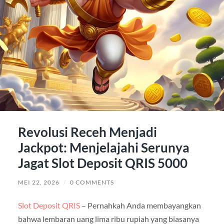
Revolusi Receh Menjadi
Jackpot: Menjelajahi Serunya
Jagat Slot Deposit QRIS 5000
MEI 22, 2026
/
0 COMMENTS
Slot Deposit QRIS
– Pernahkah Anda membayangkan
bahwa lembaran uang lima ribu rupiah yang biasanya