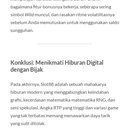
bagaimana fitur bonusnya bekerja, seberapa sering
simbol
Wild
muncul, dan rasakan ritme volatilitasnya
sebelum Anda memutuskan untuk menggunakan saldo
sungguhan.
Konklusi: Menikmati Hiburan Digital
dengan Bijak
Pada akhirnya, Slot88 adalah sebuah mahakarya
hiburan modern yang menggabungkan keindahan
grafis, kecerdasan matematika matematika RNG, dan
seni spekulasi. Angka RTP yang tinggi dan variasi game
yang tak terbatas memang menawarkan daya tarik
yang sulit ditolak.