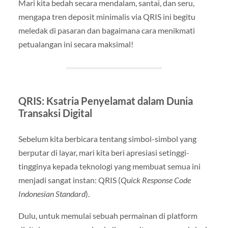
Mari kita bedah secara mendalam, santai, dan seru,
mengapa tren deposit minimalis via QRIS ini begitu
meledak di pasaran dan bagaimana cara menikmati
petualangan ini secara maksimal!
QRIS: Ksatria Penyelamat dalam Dunia
Transaksi Digital
Sebelum kita berbicara tentang simbol-simbol yang
berputar di layar, mari kita beri apresiasi setinggi-
tingginya kepada teknologi yang membuat semua ini
menjadi sangat instan: QRIS (
Quick Response Code
Indonesian Standard
).
Dulu, untuk memulai sebuah permainan di platform