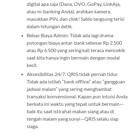
digital apa saja (Dana, OVO, GoPay, LinkAja,
atau m-banking Anda), arahkan kamera,
masukkan PIN, dan
clink!
Saldo langsung terisi
dalam hitungan detik.
Bebas Biaya Admin: Tidak ada lagi drama
potongan biaya antar-bank sebesar Rp 2.500
atau Rp 6.500 yang sering kali terasa mencekik
saat kita hanya ingin bermain dengan modal
kecil.
Aksesibilitas 24/7: QRIS tidak pernah tidur.
Tidak ada istilah “bank offline” atau “gangguan
jadwal malam” yang sering menghambat
transaksi konvensional. Kapan pun intuisi Anda
berkata ini waktu yang tepat untuk bermain—
baik itu saat istirahat makan siang atau di
tengah malam yang sunyi—QRIS selalu siap
siaga.