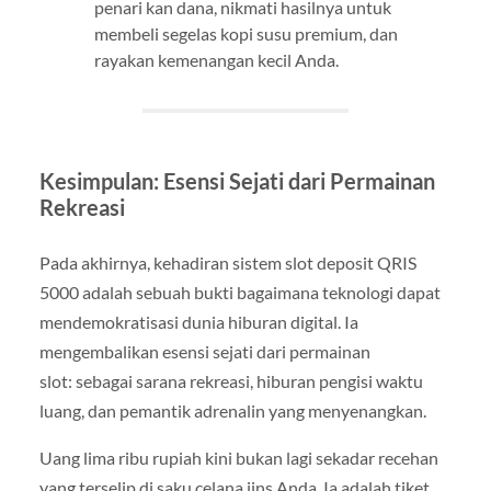
penari kan dana, nikmati hasilnya untuk
membeli segelas kopi susu premium, dan
rayakan kemenangan kecil Anda.
Kesimpulan: Esensi Sejati dari Permainan
Rekreasi
Pada akhirnya, kehadiran sistem slot deposit QRIS
5000 adalah sebuah bukti bagaimana teknologi dapat
mendemokratisasi dunia hiburan digital. Ia
mengembalikan esensi sejati dari permainan
slot: sebagai sarana rekreasi, hiburan pengisi waktu
luang, dan pemantik adrenalin yang menyenangkan.
Uang lima ribu rupiah kini bukan lagi sekadar recehan
yang terselip di saku celana jins Anda. Ia adalah tiket