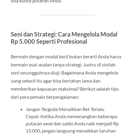
sisa kuota putaran Anda.
Seni dan Strategi: Cara Mengelola Modal
Rp 5.000 Seperti Profesional
Bermain dengan modal kecil bukan berarti Anda harus
bermain asal-asalan tanpa strategi. Justru di sinilah
seni sesungguhnya diuji. Bagaimana Anda mengelola
uang sekecil itu agar bisa bertahan lama dan
memberikan kepuasan maksimal? Berikut adalah tips
dari para pemain berpengalaman:
Jangan Tergoda Menaikkan Bet Terlalu
Cepat: Ketika Anda memenangkan beberapa
putaran awal dan saldo Anda naik menjadi Rp
15.000, jangan langsung menaikkan taruhan