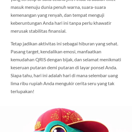
masuk menuju dunia penuh warna, suara-suara
kemenangan yang renyah, dan tempat menguji
keberuntungan Anda hari ini tanpa perlu khawatir
merusak stabilitas finansial.
Tetap jadikan aktivitas ini sebagai hiburan yang sehat.
Pasang target, kendalikan emosi, manfaatkan
kemudahan QRIS dengan bijak, dan selamat menikmati
keseruan putaran demi putaran di layar ponsel Anda.
Siapa tahu, hari ini adalah hari di mana selembar uang
lima ribu rupiah Anda mengukir cerita seru yang tak
terlupakan!