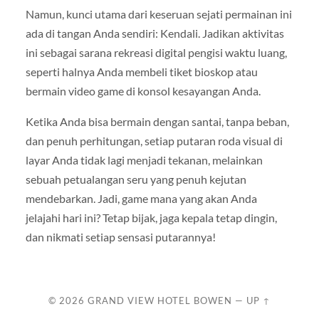
Namun, kunci utama dari keseruan sejati permainan ini
ada di tangan Anda sendiri: Kendali. Jadikan aktivitas
ini sebagai sarana rekreasi digital pengisi waktu luang,
seperti halnya Anda membeli tiket bioskop atau
bermain video game di konsol kesayangan Anda.
Ketika Anda bisa bermain dengan santai, tanpa beban,
dan penuh perhitungan, setiap putaran roda visual di
layar Anda tidak lagi menjadi tekanan, melainkan
sebuah petualangan seru yang penuh kejutan
mendebarkan. Jadi, game mana yang akan Anda
jelajahi hari ini? Tetap bijak, jaga kepala tetap dingin,
dan nikmati setiap sensasi putarannya!
© 2026
GRAND VIEW HOTEL BOWEN
—
UP ↑