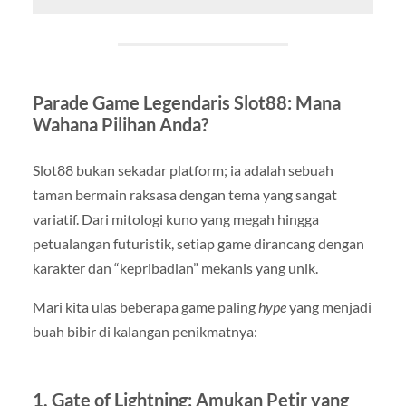
Parade Game Legendaris Slot88: Mana
Wahana Pilihan Anda?
Slot88 bukan sekadar platform; ia adalah sebuah
taman bermain raksasa dengan tema yang sangat
variatif. Dari mitologi kuno yang megah hingga
petualangan futuristik, setiap game dirancang dengan
karakter dan “kepribadian” mekanis yang unik.
Mari kita ulas beberapa game paling
hype
yang menjadi
buah bibir di kalangan penikmatnya:
1. Gate of Lightning: Amukan Petir yang