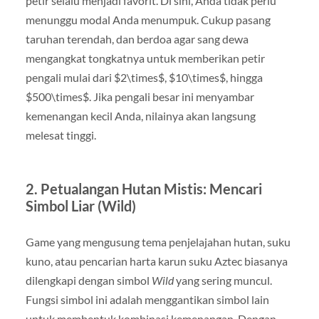
petir selalu menjadi favorit. Di sini, Anda tidak perlu
menunggu modal Anda menumpuk. Cukup pasang
taruhan terendah, dan berdoa agar sang dewa
mengangkat tongkatnya untuk memberikan petir
pengali mulai dari $2\times$, $10\times$, hingga
$500\times$. Jika pengali besar ini menyambar
kemenangan kecil Anda, nilainya akan langsung
melesat tinggi.
2. Petualangan Hutan Mistis: Mencari
Simbol Liar (Wild)
Game yang mengusung tema penjelajahan hutan, suku
kuno, atau pencarian harta karun suku Aztec biasanya
dilengkapi dengan simbol
Wild
yang sering muncul.
Fungsi simbol ini adalah menggantikan simbol lain
untuk membentuk kombinasi kemenangan. Dengan