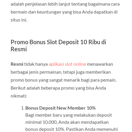
adalah penjelasan lebih lanjut tentang bagaimana cara
bermain dan keuntungan yang bisa Anda dapatkan di
situs ini.
Promo Bonus Slot Deposit 10 Ribu di
Resmi
Resmi
tidak hanya
aplikasi slot online
menawarkan
berbagai jenis permainan, tetapi juga memberikan
promo bonus yang sangat menarik bagi para pemain.
Berikut adalah beberapa promo yang bisa Anda
nikmati:
Bonus Deposit New Member 10%
Bagi member baru yang melakukan deposit
minimal 10.000, Anda akan mendapatkan
bonus deposit 10%. Pastikan Anda memenuhi