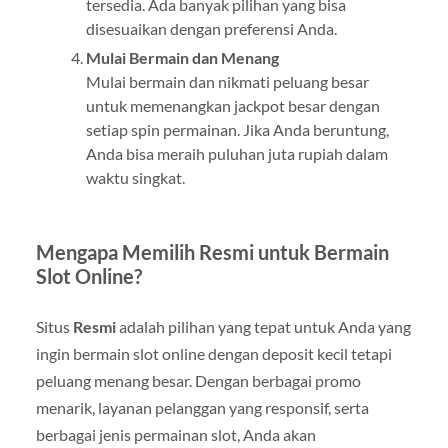
tersedia. Ada banyak pilihan yang bisa
disesuaikan dengan preferensi Anda.
Mulai Bermain dan Menang
Mulai bermain dan nikmati peluang besar
untuk memenangkan jackpot besar dengan
setiap spin permainan. Jika Anda beruntung,
Anda bisa meraih puluhan juta rupiah dalam
waktu singkat.
Mengapa Memilih Resmi untuk Bermain
Slot Online?
Situs
Resmi
adalah pilihan yang tepat untuk Anda yang
ingin bermain slot online dengan deposit kecil tetapi
peluang menang besar. Dengan berbagai promo
menarik, layanan pelanggan yang responsif, serta
berbagai jenis permainan slot, Anda akan