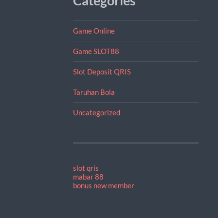
Categories
Game Online
Game SLOT88
Slot Deposit QRIS
Taruhan Bola
Uncategorized
slot qris
mabar 88
bonus new member