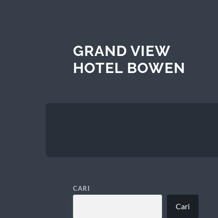
GRAND VIEW
HOTEL BOWEN
CARI
Cari