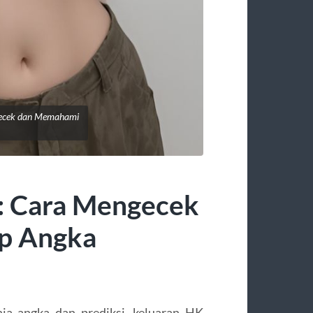
gecek dan Memahami
: Cara Mengecek
p Angka
a angka dan prediksi, keluaran HK