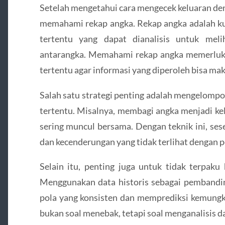
Setelah mengetahui cara mengecek keluaran den
memahami rekap angka. Rekap angka adalah ku
tertentu yang dapat dianalisis untuk meli
antarangka. Memahami rekap angka memerlukan 
tertentu agar informasi yang diperoleh bisa mak
Salah satu strategi penting adalah mengelompo
tertentu. Misalnya, membagi angka menjadi ke
sering muncul bersama. Dengan teknik ini, ses
dan kecenderungan yang tidak terlihat dengan
Selain itu, penting juga untuk tidak terpaku
Menggunakan data historis sebagai pembandi
pola yang konsisten dan memprediksi kemungki
bukan soal menebak, tetapi soal menganalisis d