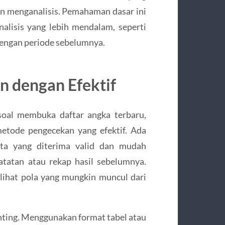
 menganalisis. Pemahaman dasar ini
alisis yang lebih mendalam, seperti
engan periode sebelumnya.
n dengan Efektif
soal membuka daftar angka terbaru,
etode pengecekan yang efektif. Ada
ta yang diterima valid dan mudah
catatan atau rekap hasil sebelumnya.
ihat pola yang mungkin muncul dari
enting. Menggunakan format tabel atau