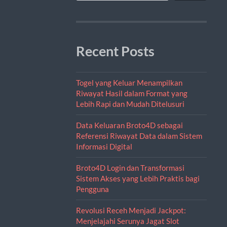
Recent Posts
Togel yang Keluar Menampilkan
Riwayat Hasil dalam Format yang
Lebih Rapi dan Mudah Ditelusuri
Data Keluaran Broto4D sebagai
Referensi Riwayat Data dalam Sistem
Informasi Digital
Broto4D Login dan Transformasi
Sistem Akses yang Lebih Praktis bagi
Pengguna
Revolusi Receh Menjadi Jackpot:
Menjelajahi Serunya Jagat Slot