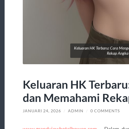
Keluaran HK Terbaru: Cara Men
Rekap Angka
Keluaran HK Terbaru
dan Memahami Reka
JANUARI 24, 2026
/
ADMIN
/
0 COMMENTS
www.grandviewhotelbowen.com
– Dalam duni